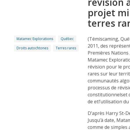
révision 
projet mi
terres ra
(Témiscaming, Québ
Matamec Explorations
Québec
2011, des représent
Droits autochtones
Terres rares
Premières Nations A
Matamec Exploratio
révision pour le pr
rares sur leur terri
communautés algonq
processus de révisi
constitutionnelset 
de etl’utilisation du 
D’après Harry St-De
Jusqu’à date, Mata
comme de simples a