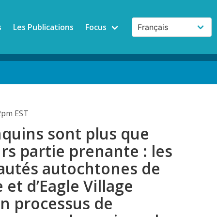
s
Les Publications
Focus
12pm EST
nquins sont plus que
rs partie prenante : les
utés autochtones de
 et d’Eagle Village
un processus de