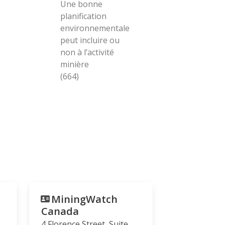
Une bonne
planification
environnementale
peut incluire ou
non à l’activité
minière
(664)
MiningWatch
Canada
4 Florence Street, Suite