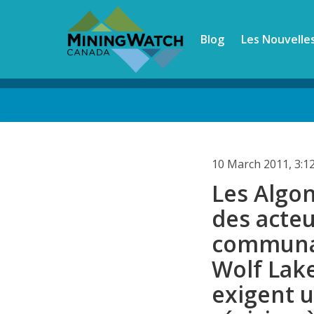
Skip
to
Blog
Les Nouvelle
main
content
Back
to
top
10 March 2011, 3:
Les Algo
des acteu
communa
Wolf Lake
exigent 