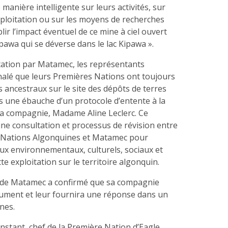
manière intelligente sur leurs activités, sur
xploitation ou sur les moyens de recherches
ir l’impact éventuel de ce mine à ciel ouvert
ipawa qui se déverse dans le lac Kipawa ».
tation par Matamec, les représentants
nalé que leurs Premières Nations ont toujours
s ancestraux sur le site des dépôts de terres
is une ébauche d’un protocole d’entente à la
 la compagnie, Madame Aline Leclerc. Ce
ne consultation et processus de révision entre
s Nations Algonquines et Matamec pour
ux environnementaux, culturels, sociaux et
e exploitation sur le territoire algonquin.
e de Matamec a confirmé que sa compagnie
ument et leur fournira une réponse dans un
nes.
stant, chef de la Première Nation d’Eagle