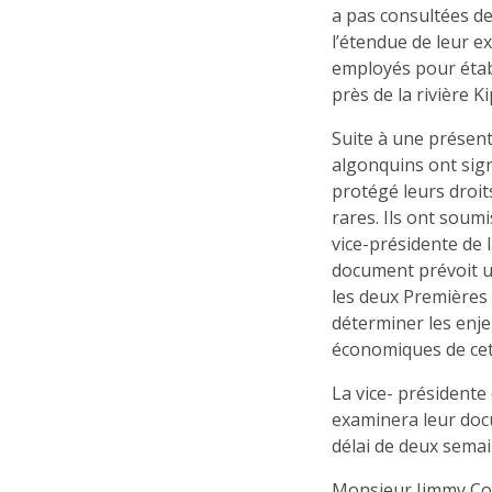
a pas consultées de 
l’étendue de leur e
employés pour établ
près de la rivière K
Suite à une présen
algonquins ont sig
protégé leurs droit
rares. Ils ont soum
vice-présidente de
document prévoit u
les deux Première
déterminer les enje
économiques de cett
La vice- président
examinera leur doc
délai de deux semai
Monsieur Jimmy Con