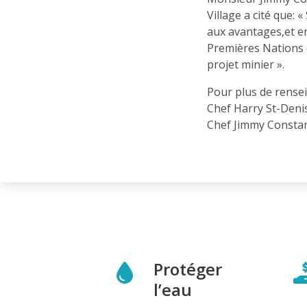
Village a cité que: 
aux avantages,et e
Premières Nations 
projet minier ».
Pour plus de rense
Chef Harry St-Deni
Chef Jimmy Constan
Protéger
l’eau