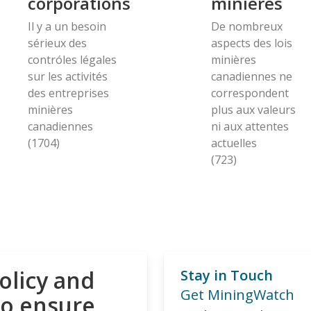
corporations
minières
Il y a un besoin
De nombreux
sérieux des
aspects des lois
contróles légales
minières
sur les activités
canadiennes ne
des entreprises
correspondent
minières
plus aux valeurs
canadiennes
ni aux attentes
(1704)
actuelles
(723)
olicy and
Stay in Touch
Get MiningWatch
to ensure