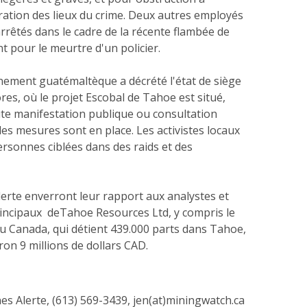
ration des lieux du crime. Deux autres employés
arrêtés dans le cadre de la récente flambée de
 pour le meurtre d'un policier.
nement guatémaltèque a décrété l'état de siège
ores, où le projet Escobal de Tahoe est situé,
ute manifestation publique ou consultation
les mesures sont en place. Les activistes locaux
ersonnes ciblées dans des raids et des
erte enverront leur rapport aux analystes et
rincipaux deTahoe Resources Ltd, y compris le
u Canada, qui détient 439.000 parts dans Tahoe,
ron 9 millions de dollars CAD.
es Alerte, (613) 569-3439, jen(at)miningwatch.ca