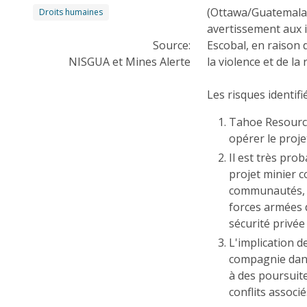
(Ottawa/Guatemala 
Droits humaines
avertissement aux 
Source:
Escobal, en raison 
NISGUA et Mines Alerte
la violence et de la
Les risques identifi
Tahoe Resource
opérer le proje
Il est très prob
projet minier 
communautés, e
forces armées d
sécurité privée
L'implication 
compagnie dans
à des poursuite
conflits assoc