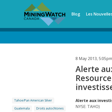
Skip
to
Blog
Les Nouvelle
main
content
Back
to
top
8 May 2013, 5:05p
Alerte au
Resource
investis
Alerte aux investi
Tahoe/Pan American Silver
NYSE: TAHO)
Guatemala
Droits autochtones