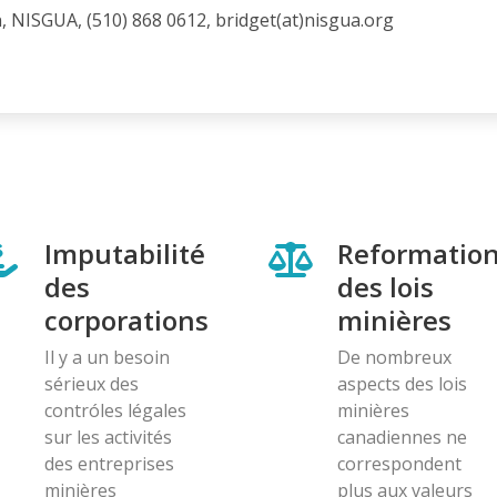
, NISGUA, (510) 868 0612, bridget(at)nisgua.org
Imputabilité
Reformatio
des
des lois
corporations
minières
Il y a un besoin
De nombreux
sérieux des
aspects des lois
contróles légales
minières
sur les activités
canadiennes ne
des entreprises
correspondent
minières
plus aux valeurs