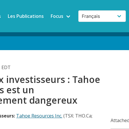
s
Les Publications
Focus
m EDT
x investisseurs : Tahoe
s est un
sement dangereux
sseurs:
Tahoe Resources Inc.
(TSX: THO.Ca;
Attached