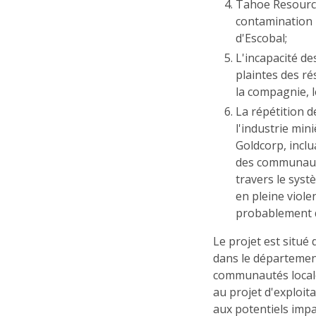
Tahoe Resourc
contamination i
d'Escobal;
L'incapacité d
plaintes des ré
la compagnie, le
La répétition 
l'industrie mi
Goldcorp, inclu
des communauté
travers le syst
en pleine viole
probablement d
Le projet est situé 
dans le département
communautés locale
au projet d'exploit
aux potentiels imp