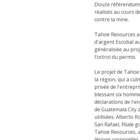
Douze référendums 
réalisés au cours d
contre la mine.
Tahoe Resources a r
d'argent Escobal au
généralisée au proj
l'octroi du permis.
Le projet de Tahoe
la région, qui a cul
privée de l'entrep
blessant six homme
déclarations de l'e
de Guatemala City a
utilisées. Alberto 
San Rafael, filial
Tahoe Resources, a 
lésions corporelles