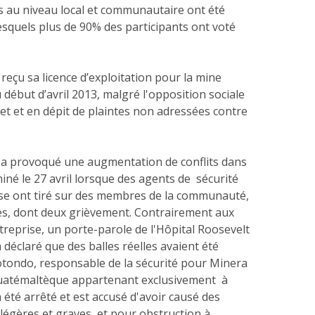
au niveau local et communautaire ont été
esquels plus de 90% des participants ont voté
eçu sa licence d’exploitation pour la mine
 début d’avril 2013, malgré l'opposition sociale
et et en dépit de plaintes non adressées contre
 a provoqué une augmentation de conflits dans
miné le 27 avril lorsque des agents de sécurité
rise ont tiré sur des membres de la communauté,
s, dont deux grièvement. Contrairement aux
ntreprise, un porte-parole de l'Hôpital Roosevelt
 déclaré que des balles réelles avaient été
Rotondo, responsable de la sécurité pour Minera
e guatémaltèque appartenant exclusivement à
été arrêté et est accusé d'avoir causé des
 légères et graves, et pour obstruction à