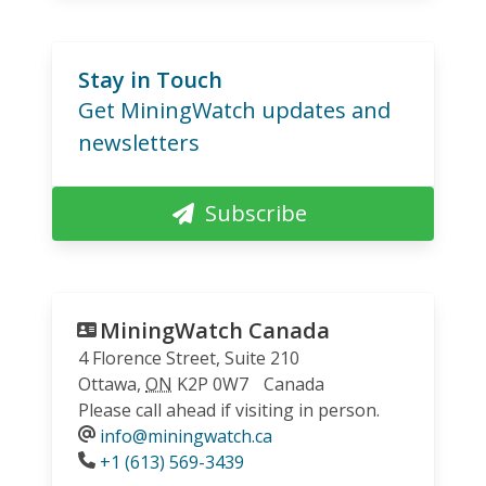
Stay in Touch
Get MiningWatch updates and
newsletters
Subscribe
MiningWatch Canada
4 Florence Street, Suite 210
Ottawa
,
ON
K2P 0W7
Canada
Please call ahead if visiting in person.
info@miningwatch.ca
Phone
+1 (613) 569-3439