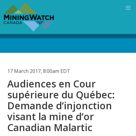
Skip
to
main
content
Back
to
top
17 March 2017, 8:00am EDT
Audiences en Cour
supérieure du Québec:
Demande d’injonction
visant la mine d’or
Canadian Malartic