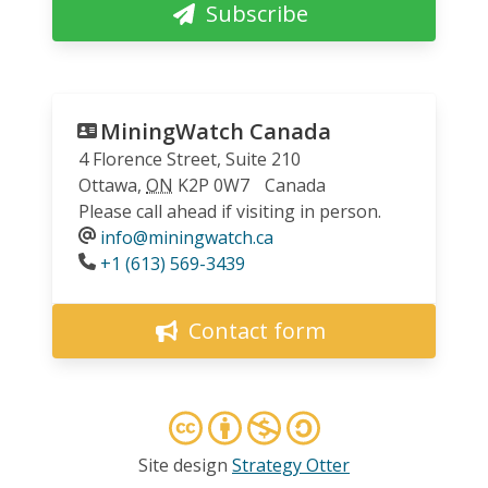
Subscribe
MiningWatch Canada
4 Florence Street, Suite 210
Ottawa
,
ON
K2P 0W7
Canada
Please call ahead if visiting in person.
info@miningwatch.ca
Phone
+1 (613) 569-3439
Contact form
Site design
Strategy Otter