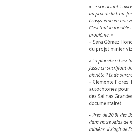
« Le soi-disant ‘cuiv
au prix de la transf
écosystème en une zon
C’est tout le modèle 
problème. »
– Sara Gómez Honor
du projet minier Vi
« La planète a besoin
fasse en sacrifiant d
planète ? Et de surcro
– Clemente Flores,
autochtones pour l
des Salinas Grandes
documentaire)
« Près de 20 % des 
dans notre Atlas de l
minière. Il s'agit de 