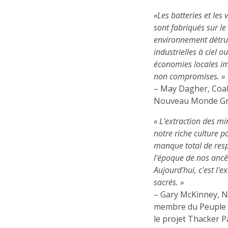
«Les batteries et les 
sont fabriqués sur l
environnement détrui
industrielles à ciel 
économies locales im
non compromises. »
– May Dagher, Coal
Nouveau Monde Gra
« L'extraction des m
notre riche culture p
manque total de respe
l'époque de nos ancêtr
Aujourd'hui, c'est l'e
sacrés. »
– Gary McKinney, N
membre du Peuple 
le projet Thacker 