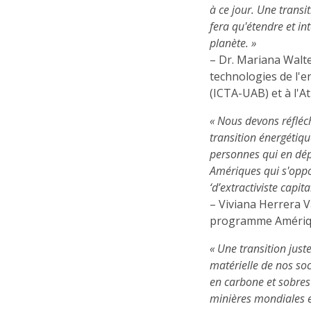
à ce jour. Une transi
fera qu'étendre et in
planète. »
– Dr. Mariana Walte
technologies de l'
(ICTA-UAB) et à l'A
« Nous devons réfléc
transition énergétiqu
personnes qui en dépen
Amériques qui s'oppo
‘d’extractiviste capital
– Viviana Herrera V
programme Amériqu
« Une transition just
matérielle de nos soc
en carbone et sobres
minières mondiales 