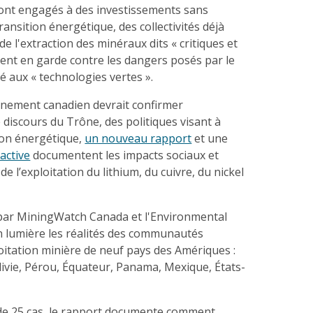
sont engagés à des investissements sans
ransition énergétique, des collectivités déjà
de l'extraction des minéraux dits « critiques et
ent en garde contre les dangers posés par le
 aux « technologies vertes ».
rnement canadien devrait confirmer
e discours du Trône, des politiques visant à
tion énergétique,
un nouveau rapport
et une
active
documentent les impacts sociaux et
 l’exploitation du lithium, du cuivre, du nickel
 par MiningWatch Canada et l'Environmental
en lumière les réalités des communautés
oitation minière de neuf pays des Amériques :
olivie, Pérou, Équateur, Panama, Mexique, États-
e de 25 cas, le rapport documente comment