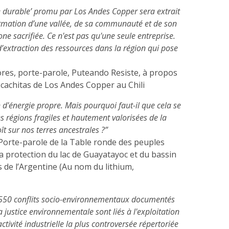
re durable’ promu par Los Andes Copper sera extrait
ormation d’une vallée, de sa communauté et de son
e sacrifiée. Ce n'est pas qu'une seule entreprise.
d’extraction des ressources dans la région qui pose
es, porte-parole, Puteando Resiste, à propos
zcachitas de Los Andes Copper au Chili
 d'énergie propre. Mais pourquoi faut-il que cela se
es régions fragiles et hautement valorisées de la
ît sur nos terres ancestrales ?”
 Porte-parole de la Table ronde des peuples
a protection du lac de Guayatayoc et du bassin
 de l’Argentine (Au nom du lithium,
3550 conflits socio-environnementaux documentés
a justice environnementale sont liés à l'exploitation
l'activité industrielle la plus controversée répertoriée