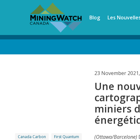
Skip
to
Blog
Les Nouvelle
main
content
Back
to
top
23 November 2021,
Une nouv
cartograp
miniers d
énergéti
(Ottawa/Barcelone)
Canada Carbon
First Quantum