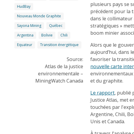
plusieurs pays se 
HudBay
précédent pour la t
Nouveau Monde Graphite
dans le collimateur 
stratégiques » mett
Sayona Mining
Québec
boom minier associé
Argentina
Bolivie
Chili
Alors que le gouve
Equateur
Transition énergétique
aujourd’hui, dans l
Source:
favoriser la transi
Atlas de la justice
nouvelle carte inter
environnementale –
environnementaux de
MiningWatch Canada
et du graphite.
Le rapport
, publié
Justice Atlas, met 
touchées par l'expl
Argentine, Chili, B
Unis et Canada.
À travers l’analys