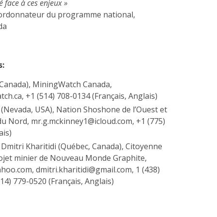
é face à ces enjeux »
oordonnateur du programme national,
da
s:
(Canada), MiningWatch Canada,
h.ca, +1 (514) 708-0134 (Français, Anglais)
(Nevada, USA), Nation Shoshone de l’Ouest et
du Nord, mr.g.mckinney1@icloud.com, +1 (775)
ais)
Dmitri Kharitidi (Québec, Canada), Citoyenne
ojet minier de Nouveau Monde Graphite,
o.com, dmitri.kharitidi@gmail.com, 1 (438)
14) 779-0520 (Français, Anglais)