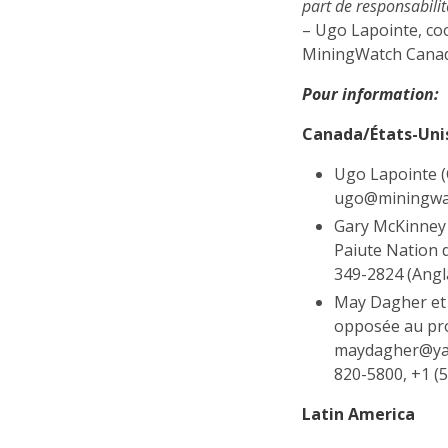
part de responsabilit
– Ugo Lapointe, c
MiningWatch Cana
Pour information:
Canada/États-Uni
Ugo Lapointe 
ugo@miningwatc
Gary McKinney 
Paiute Nation 
349-2824 (Angl
May Dagher et 
opposée au pr
maydagher@yaho
820-5800, +1 (5
Latin America