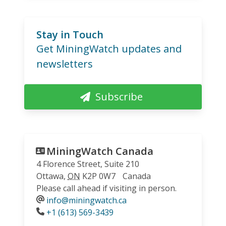
Stay in Touch
Get MiningWatch updates and
newsletters
Subscribe
MiningWatch Canada
4 Florence Street, Suite 210
Ottawa
,
ON
K2P 0W7
Canada
Please call ahead if visiting in person.
info@miningwatch.ca
Phone
+1 (613) 569-3439