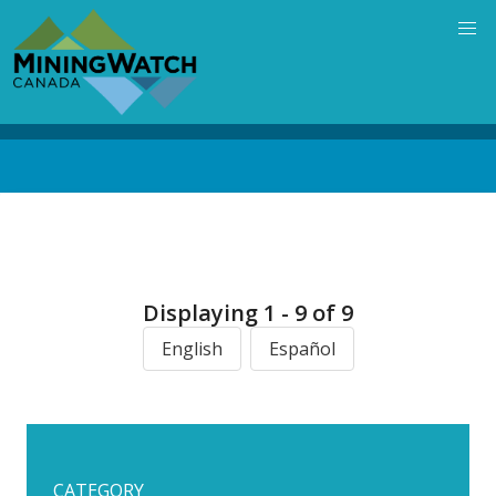
Skip
to
main
content
Back
to
top
Displaying 1 - 9 of 9
English
Español
CATEGORY