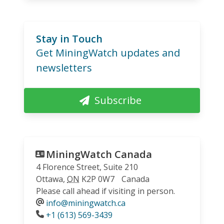
Stay in Touch
Get MiningWatch updates and
newsletters
Subscribe
MiningWatch Canada
4 Florence Street, Suite 210
Ottawa
,
ON
K2P 0W7
Canada
Please call ahead if visiting in person.
info@miningwatch.ca
Phone
+1 (613) 569-3439