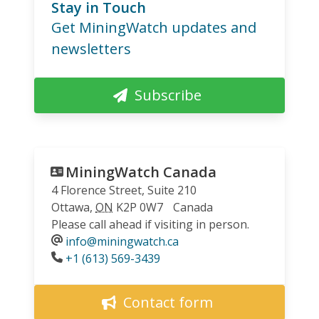
Stay in Touch
Get MiningWatch updates and
newsletters
Subscribe
MiningWatch Canada
4 Florence Street, Suite 210
Ottawa
,
ON
K2P 0W7
Canada
Please call ahead if visiting in person.
info@miningwatch.ca
Phone
+1 (613) 569-3439
Contact form