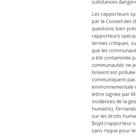
substances dangere
Les rapporteurs s
par le Conseil des 
questions bien préci
rapporteurs spécia
termes critiques, s
que les communautés
a été contaminée pa
communautés ne peuv
boivent est polluée
communiquent pas 
environnementale c
lettre signée par M
incidences de la ge
humains), Fernand
sur les droits huma
Boyd (rapporteur s
sans risque pour le