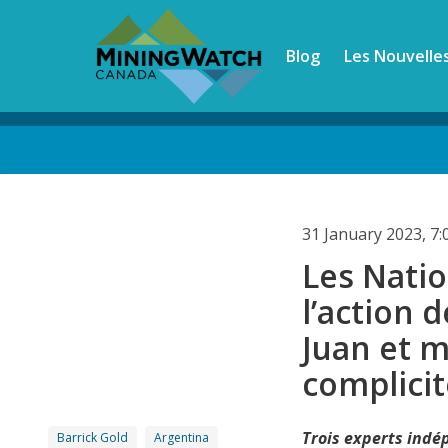
Skip
to
Blog
Les Nouvelle
main
content
Back
to
top
31 January 2023, 7
Les Nati
l’action 
Juan et m
complicit
Trois experts indé
Barrick Gold
Argentina