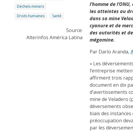
l’homme de l’ONU, 
Déchets miniers
les atteintes au dr
Droits humaines
Santé
dans sa mine Vela
cyanure et de merc
Source:
des autorités et de
Alterinfos América Latina
mégamine.
Par Darío Aranda,
A
« Les déversements
l’entreprise metten
affirment trois ra
document en dix pa
d’avertissements co
mine de Veladero (p
déversements observ
biais des instance
préoccupation deva
par les déversement