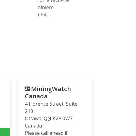
minière
(664)
MiningWatch
Canada
4 Florence Street, Suite
210
Ottawa
,
ON
K2P 0W7
Canada
Please call ahead if