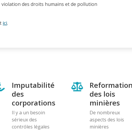
e violation des droits humains et de pollution
et
ici
.
Imputabilité
Reformatio
des
des lois
corporations
minières
Il y a un besoin
De nombreux
sérieux des
aspects des lois
contróles légales
minières