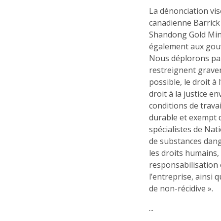
La dénonciation vis
canadienne Barrick 
Shandong Gold Mini
également aux gouv
Nous déplorons pa
restreignent graveme
possible, le droit à 
droit à la justice e
conditions de trava
durable et exempt d
spécialistes de Nat
de substances dang
les droits humain
responsabilisation e
l’entreprise, ainsi
de non-récidive ».
...