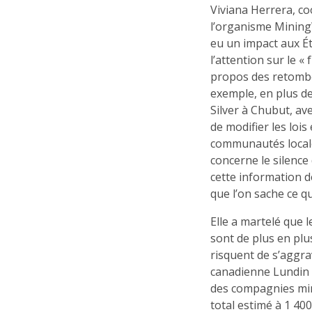
Viviana Herrera, c
l’organisme MiningW
eu un impact aux Ét
l’attention sur le «
propos des retombée
exemple, en plus de
Silver à Chubut, av
de modifier les lois
communautés locales
concerne le silence
cette information d
que l’on sache ce qu
Elle a martelé que 
sont de plus en plu
risquent de s’aggra
canadienne Lundin v
des compagnies min
total estimé à 1 40