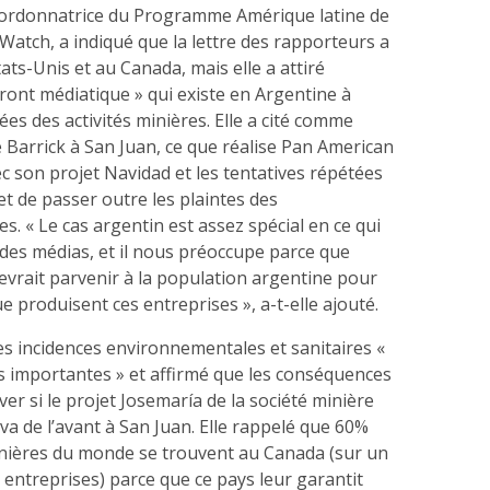
oordonnatrice du Programme Amérique latine de
atch, a indiqué que la lettre des rapporteurs a
ats-Unis et au Canada, mais elle a attiré
 front médiatique » qui existe en Argentine à
s des activités minières. Elle a cité comme
 Barrick à San Juan, ce que réalise Pan American
ec son projet Navidad et les tentatives répétées
 et de passer outre les plaintes des
. « Le cas argentin est assez spécial en ce qui
 des médias, et il nous préoccupe parce que
evrait parvenir à la population argentine pour
e produisent ces entreprises », a-t-elle ajouté.
les incidences environnementales et sanitaires «
s importantes » et affirmé que les conséquences
ver si le projet Josemaría de la société minière
a de l’avant à San Juan. Elle rappelé que 60%
ières du monde se trouvent au Canada (sur un
0 entreprises) parce que ce pays leur garantit