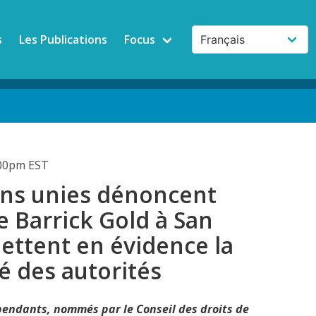
s
Les Publications
Focus
:00pm EST
ons unies dénoncent
de Barrick Gold à San
ettent en évidence la
é des autorités
pendants, nommés par le Conseil des droits de