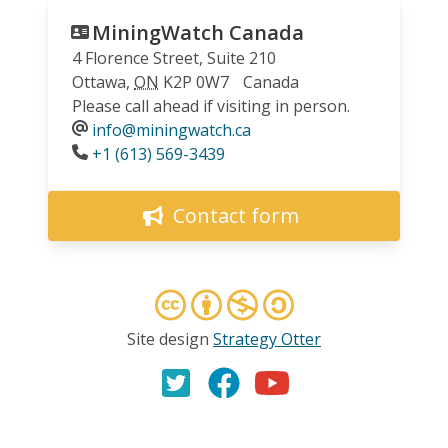
MiningWatch Canada
4 Florence Street, Suite 210
Ottawa
,
ON
K2P 0W7
Canada
Please call ahead if visiting in person.
info@miningwatch.ca
Phone
+1 (613) 569-3439
Contact form
Site design
Strategy Otter