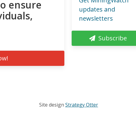
Get MiningWatch
to ensure
updates and
viduals,
newsletters
Subscribe
ow!
Site design
Strategy Otter