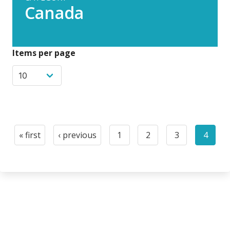
Canada
Items per page
Pagination
« first
‹ previous
1
2
3
4
First
Previous
Page
Page
Page
Curre
page
page
page