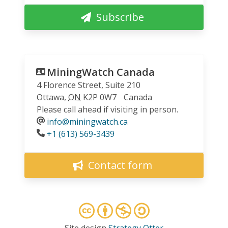
Subscribe
MiningWatch Canada
4 Florence Street, Suite 210
Ottawa
,
ON
K2P 0W7
Canada
Please call ahead if visiting in person.
info@miningwatch.ca
Phone
+1 (613) 569-3439
Contact form
Site design
Strategy Otter