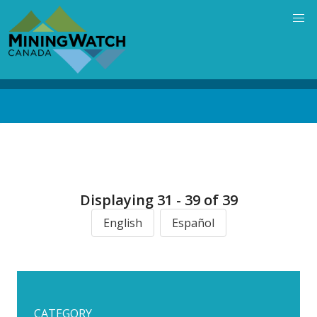
Skip
to
main
content
Back
to
top
Displaying 31 - 39 of 39
English
Español
CATEGORY