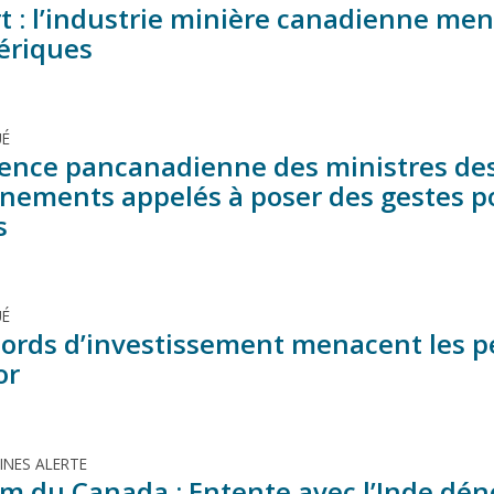
t : l’industrie minière canadienne men
ériques
É
ence pancanadienne des ministres des 
nements appelés à poser des gestes po
s
É
cords d’investissement menacent les p
or
MINES ALERTE
m du Canada : Entente avec l’Inde dén