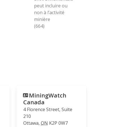
peut incluire ou
non à l’activité
minière
(664)
MiningWatch
Canada
4 Florence Street, Suite
210
Ottawa
,
ON
K2P 0W7