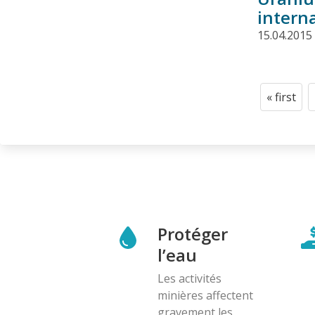
intern
15.04.2015
Pagination
« first
First
page
Protéger
l’eau
Les activités
minières affectent
gravement les