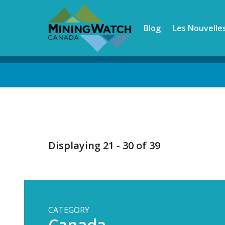
Skip
to
Blog
Les Nouvelle
main
content
Back
to
top
Displaying 21 - 30 of 39
CATEGORY
Canada