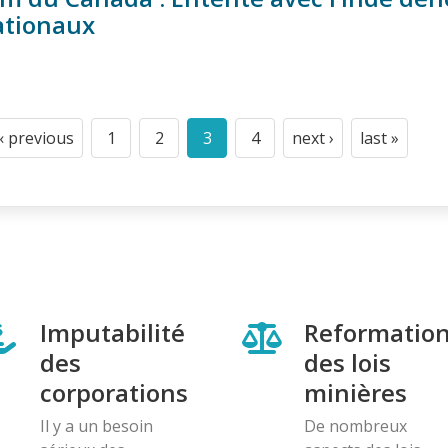
ationaux
‹ previous
1
2
3
4
next ›
last »
Previous
Page
Page
Current
Page
Next
Last
page
page
page
page
Imputabilité
Reformatio
des
des lois
corporations
minières
Il y a un besoin
De nombreux