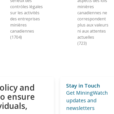
sérieux des
aspects des lois
contróles légales
minières
sur les activités
canadiennes ne
des entreprises
correspondent
minières
plus aux valeurs
canadiennes
ni aux attentes
(1704)
actuelles
(723)
olicy and
Stay in Touch
Get MiningWatch
to ensure
updates and
viduals,
newsletters