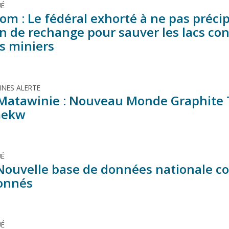
É
om : Le fédéral exhorté à ne pas précip
on de rechange pour sauver les lacs co
s miniers
MINES ALERTE
 Matawinie : Nouveau Monde Graphite T
mekw
É
 Nouvelle base de données nationale co
onnés
É