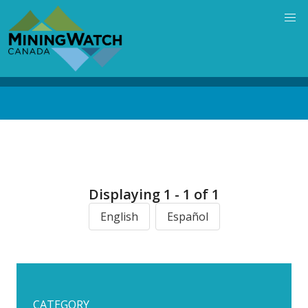
Skip
to
main
content
Back
to
top
Displaying 1 - 1 of 1
English
Español
CATEGORY