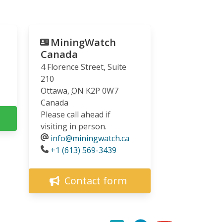
MiningWatch
Canada
4 Florence Street, Suite
210
Ottawa
,
ON
K2P 0W7
Canada
Please call ahead if
visiting in person.
info@miningwatch.ca
Phone
+1 (613) 569-3439
Contact form