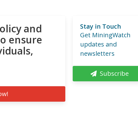
olicy and
Stay in Touch
Get MiningWatch
to ensure
updates and
viduals,
newsletters
Subscribe
ow!