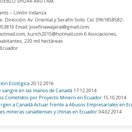
PUEBLO SHUAR ARUTAM.
ants – Limón Indanza
 Dirección: Av. Oriental y Serafín Solís. Cel. 0961858582-
53816 Email: josefinawajarai@gmail.com;
tmail.com, kurich2015@hotmail.com 6 Asociaciones,
habitantes, 220 mil hectáreas
 Ecuador
ión Ecológica
20.12.2016
de sangre en las manos de Canadá
17.12.2014
os Cometidos por Proyecto Minero en Ecuador
15.10.2014
gen a Canadá Actuar Frente a Abusos Empresariales en E
iones mineras canadienses y chinas en Ecuador
04.02.2014