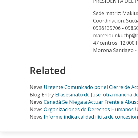
PRESIDENTA DEL 
Sede matriz: Makiu
Coordinación: Sucúa-
0996135706 - 09850
marcelounkuchp@ho
47 centros, 12.000 
Morona Santiago -
Related
News
Urgente Comunicado por el Cierre de Acc
Blog Entry
El asesinato de José: otra mancha 
News
Canadá Se Niega a Actuar Frente a Abus
News
Organizaciones de Derechos Humanos Ur
News
Informe indica calidad ilícita de conces