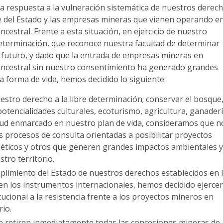
una respuesta a la vulneración sistemática de nuestros derec
te del Estado y las empresas mineras que vienen operando e
ncestral. Frente a esta situación, en ejercicio de nuestro
determinación, que reconoce nuestra facultad de determinar
 futuro, y dado que la entrada de empresas mineras en
 ancestral sin nuestro consentimiento ha generado grandes
 forma de vida, hemos decidido lo siguiente:
estro derecho a la libre determinación; conservar el bosque
potencialidades culturales, ecoturismo, agricultura, ganaderí
lud enmarcado en nuestro plan de vida, consideramos que n
s procesos de consulta orientadas a posibilitar proyectos
éticos y otros que generen grandes impactos ambientales 
stro territorio.
mplimiento del Estado de nuestros derechos establecidos en 
en los instrumentos internacionales, hemos decidido ejercer
ucional a la resistencia frente a los proyectos mineros en
rio.
e retiren inmediatamente todas las concesiones mineras de