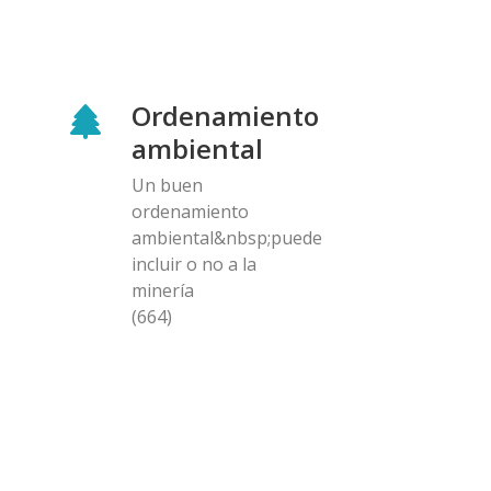
Ordenamiento
ambiental
Un buen
ordenamiento
ambiental&nbsp;puede
incluir o no a la
minería
(664)