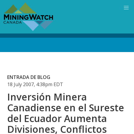
Skip
to
main
content
Back
to
top
ENTRADA DE BLOG
18 July 2007, 4:38pm EDT
Inversión Minera
Canadiense en el Sureste
del Ecuador Aumenta
Divisiones, Conflictos