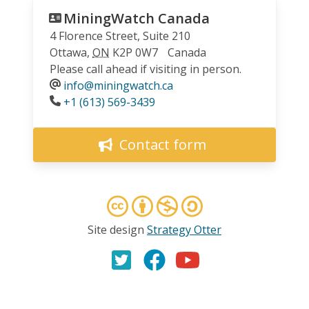
MiningWatch Canada
4 Florence Street, Suite 210
Ottawa
,
ON
K2P 0W7
Canada
Please call ahead if visiting in person.
info@miningwatch.ca
Phone
+1 (613) 569-3439
Contact form
Site design
Strategy Otter