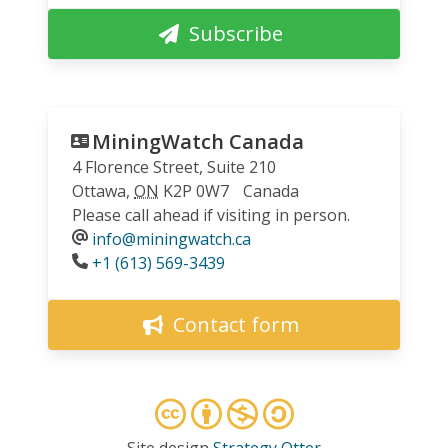
Subscribe
MiningWatch Canada
4 Florence Street, Suite 210
Ottawa
,
ON
K2P 0W7
Canada
Please call ahead if visiting in person.
info@miningwatch.ca
Phone
+1 (613) 569-3439
Contact form
Site design
Strategy Otter