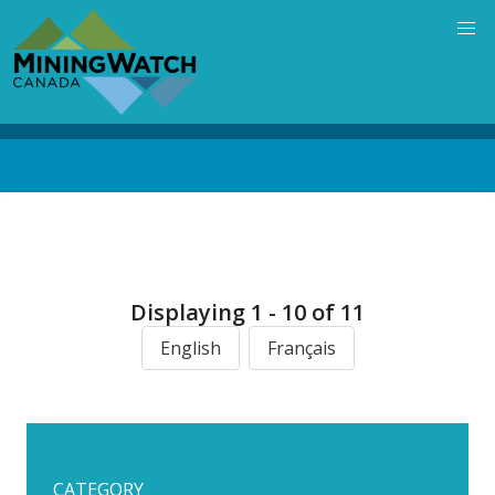
Skip
to
main
content
Back
to
top
Displaying 1 - 10 of 11
English
Français
CATEGORY