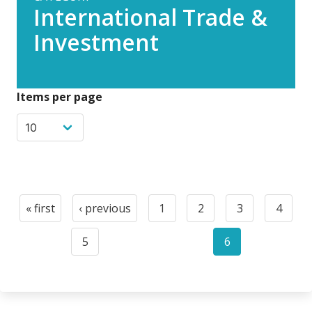
International Trade &
Investment
Items per page
Paginación
« first
‹ previous
1
2
3
4
First
Previous
Page
Page
Page
Page
page
page
5
6
Page
Current
page