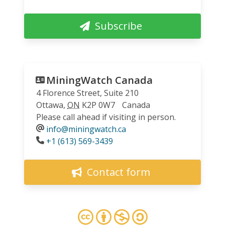
Subscribe
MiningWatch Canada
4 Florence Street, Suite 210
Ottawa
,
ON
K2P 0W7
Canada
Please call ahead if visiting in person.
info@miningwatch.ca
Phone
+1 (613) 569-3439
Contact form