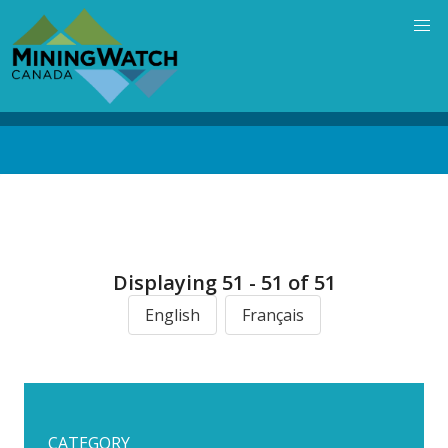
Skip
to
main
content
Back
to
top
Displaying 51 - 51 of 51
English
Français
CATEGORY