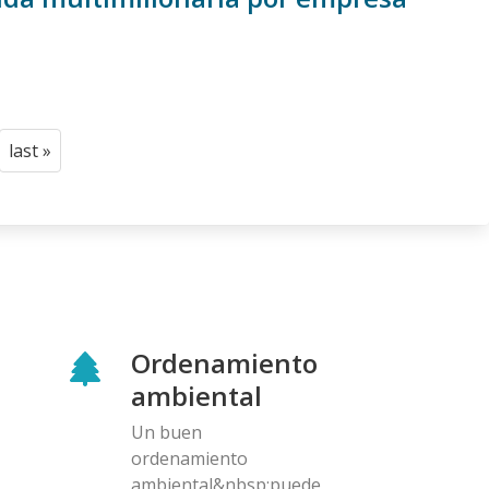
last »
Last
page
Ordenamiento
ambiental
Un buen
ordenamiento
ambiental&nbsp;puede