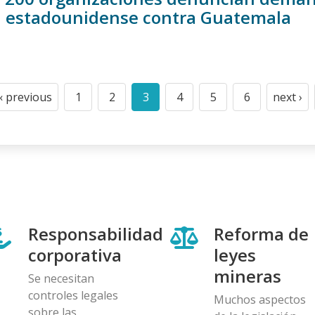
 estadounidense contra Guatemala
n
‹ previous
1
2
3
4
5
6
next ›
Previous
Page
Page
Current
Page
Page
Page
Next
page
page
page
Responsabilidad
Reforma de
corporativa
leyes
mineras
Se necesitan
controles legales
Muchos aspectos
sobre las