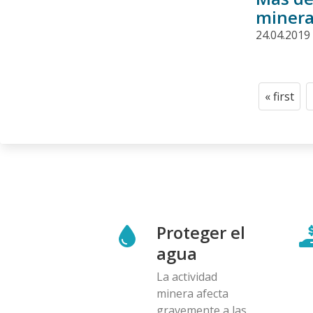
minera
24.04.2019
Paginació
« first
First
page
Proteger el
agua
La actividad
minera afecta
gravemente a las