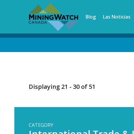
Skip
to
Blog
Las Noticias
main
content
Back
to
top
Displaying 21 - 30 of 51
CATEGORY
International Trade &