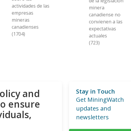
de la legislación
actividades de las
minera
empresas
canadiense no
mineras
convienen a las
canadienses
expectativas
(1704)
actuales
(723)
olicy and
Stay in Touch
Get MiningWatch
to ensure
updates and
viduals,
newsletters