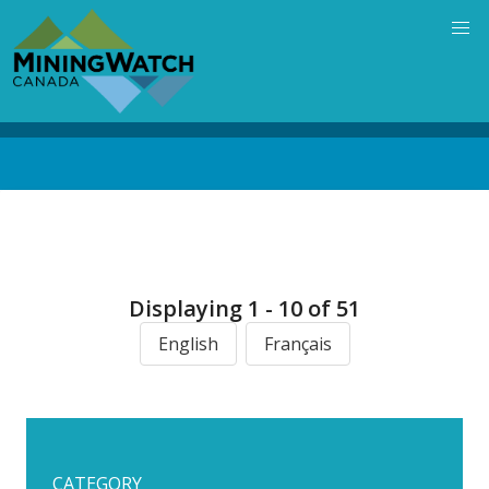
Skip
to
main
content
Back
to
top
Displaying 1 - 10 of 51
English
Français
CATEGORY