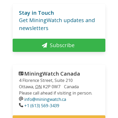
Stay in Touch
Get MiningWatch updates and
newsletters
Subscribe
MiningWatch Canada
4 Florence Street, Suite 210
Ottawa
,
ON
K2P 0W7
Canada
Please call ahead if visiting in person.
info@miningwatch.ca
Phone
+1 (613) 569-3439