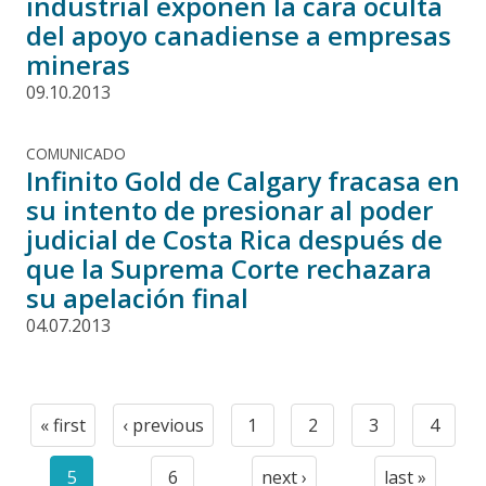
industrial exponen la cara oculta
del apoyo canadiense a empresas
mineras
09.10.2013
COMUNICADO
Infinito Gold de Calgary fracasa en
su intento de presionar al poder
judicial de Costa Rica después de
que la Suprema Corte rechazara
su apelación final
04.07.2013
Paginación
« first
‹ previous
1
2
3
4
First
Previous
Page
Page
Page
Page
page
page
5
6
next ›
last »