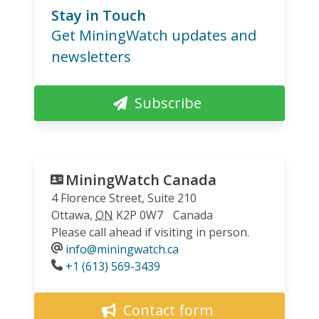
Stay in Touch
Get MiningWatch updates and
newsletters
Subscribe
MiningWatch Canada
4 Florence Street, Suite 210
Ottawa
,
ON
K2P 0W7
Canada
Please call ahead if visiting in person.
info@miningwatch.ca
Phone
+1 (613) 569-3439
Contact form