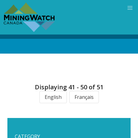
Skip
to
main
content
Back
to
top
Displaying 41 - 50 of 51
English
Français
CATEGORY