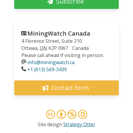
Subscribe
MiningWatch Canada
4 Florence Street, Suite 210
Ottawa
,
ON
K2P 0W7
Canada
Please call ahead if visiting in person.
info@miningwatch.ca
Phone
+1 (613) 569-3439
Contact form
Site design
Strategy Otter