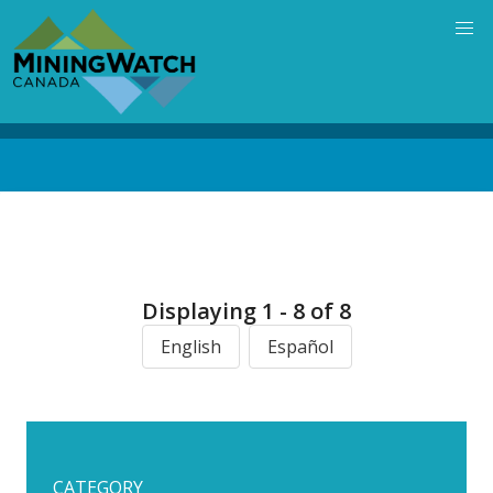
Skip
to
main
content
Back
to
top
Displaying 1 - 8 of 8
English
Español
CATEGORY