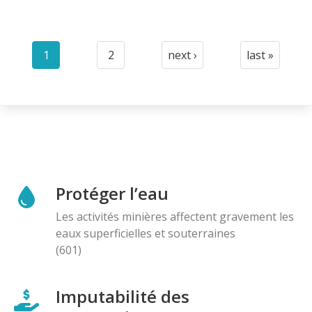
Pagination
1
2
next ›
last »
Current
Page
Next
Last
page
page
page
Protéger l’eau
Les activités minières affectent gravement les
eaux superficielles et souterraines
(601)
Imputabilité des