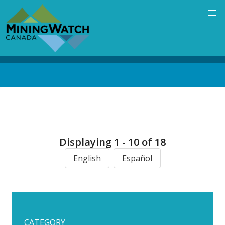
Skip
to
main
content
Back
to
top
Displaying 1 - 10 of 18
English
Español
CATEGORY