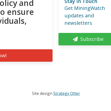
olicy and
Stay in Touch
Get MiningWatch
to ensure
updates and
viduals,
newsletters
Subscribe
ow!
Site design
Strategy Otter