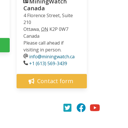
MiningWatch
Canada
4 Florence Street, Suite
210
Ottawa
,
ON
K2P 0W7
Canada
Please call ahead if
visiting in person.
info@miningwatch.ca
Phone
+1 (613) 569-3439
Contact form