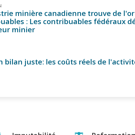
N
strie minière canadienne trouve de l'o
buables : Les contribuables fédéraux d
eur minier
 bilan juste: les coûts réels de l'activi