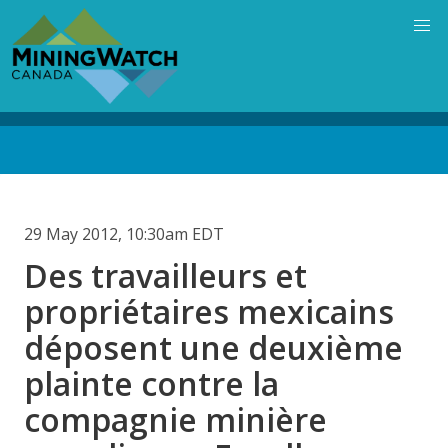
Skip
to
main
content
Back
to
top
29 May 2012, 10:30am EDT
Des travailleurs et
propriétaires mexicains
déposent une deuxième
plainte contre la
compagnie minière