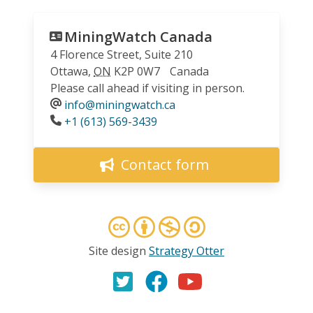
MiningWatch Canada
4 Florence Street, Suite 210
Ottawa
,
ON
K2P 0W7
Canada
Please call ahead if visiting in person.
info@miningwatch.ca
Phone
+1 (613) 569-3439
Contact form
Site design
Strategy Otter