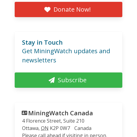
Donate Now!
Stay in Touch
Get MiningWatch updates and
newsletters
Subscribe
MiningWatch Canada
4 Florence Street, Suite 210
Ottawa
,
ON
K2P 0W7
Canada
Please call ahead if visiting in person.