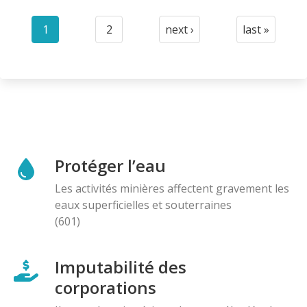
Pagination
1
2
next ›
last »
Current
Page
Next
Last
page
page
page
Protéger l’eau
Les activités minières affectent gravement les
eaux superficielles et souterraines
(601)
Imputabilité des
corporations