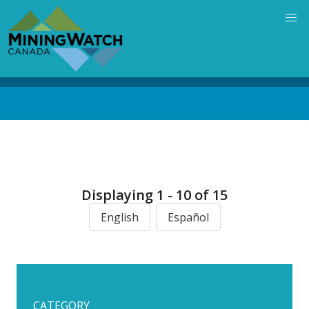
Skip
to
main
content
Back
to
top
Displaying 1 - 10 of 15
English
Español
CATEGORY