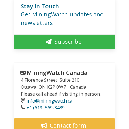
Stay in Touch
Get MiningWatch updates and
newsletters
Subscribe
MiningWatch Canada
4 Florence Street, Suite 210
Ottawa
,
ON
K2P 0W7
Canada
Please call ahead if visiting in person.
info@miningwatch.ca
Phone
+1 (613) 569-3439
Contact form