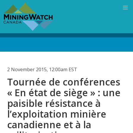
Skip
to
main
content
Back
to
top
2 November 2015, 12:00am EST
Tournée de conférences
« En état de siège » : une
paisible résistance à
l’exploitation minière
canadienne et à la