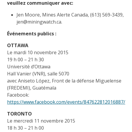
veuillez communiquer avec:
Jen Moore, Mines Alerte Canada, (613) 569-3439,
jen@miningwatch.ca.
Événements publics :
OTTAWA
Le mardi 10 novembre 2015
19 h 00 – 21 h 30
Université d’Ottawa
Hall Vanier (VNR), salle 5070
avec Aniseto López, Front de la défense Miguelense
(FREDEMI), Guatémala
Facebook:
https://www.facebook.com/events/847622812016887/
TORONTO
Le mercredi 11 novembre 2015
18 h 30 – 21 h 00