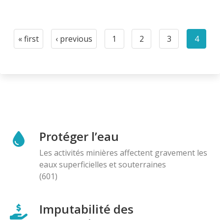
Pagination
« first
‹ previous
1
2
3
4
First
Previous
Page
Page
Page
Curre
page
page
page
Protéger l’eau
Les activités minières affectent gravement les
eaux superficielles et souterraines
(601)
Imputabilité des