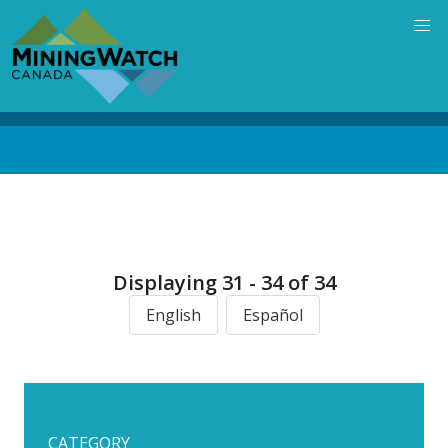
Skip
to
main
content
Back
to
top
Displaying 31 - 34 of 34
English
Español
CATEGORY