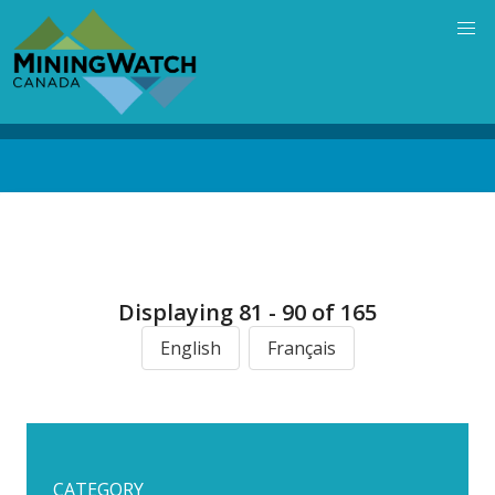
Skip
to
main
content
Back
to
top
Displaying 81 - 90 of 165
English
Français
CATEGORY