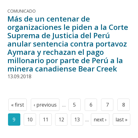
COMUNICADO
Más de un centenar de
organizaciones le piden a la Corte
Suprema de Justicia del Perú
anular sentencia contra portavoz
Aymara y rechazan el pago
millonario por parte de Perú a la
minera canadiense Bear Creek
13.09.2018
Paginación
« first
‹ previous
…
5
6
7
8
First
Previous
Page
Page
Page
Page
page
page
9
10
11
12
13
…
next ›
last »
Current
Page
Page
Page
Page
Next
Last
page
page
page