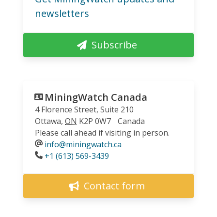
newsletters
Subscribe
MiningWatch Canada
4 Florence Street, Suite 210
Ottawa
,
ON
K2P 0W7
Canada
Please call ahead if visiting in person.
info@miningwatch.ca
Phone
+1 (613) 569-3439
Contact form