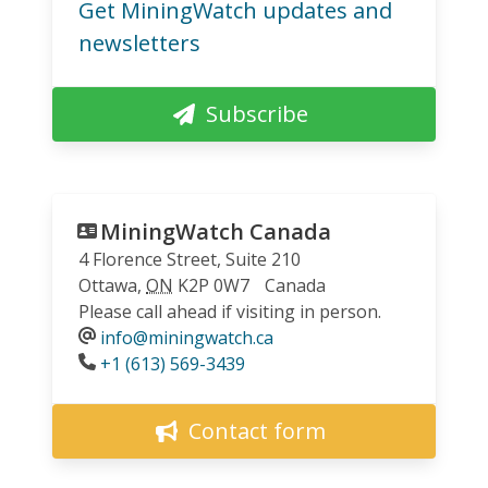
Get MiningWatch updates and
newsletters
Subscribe
MiningWatch Canada
4 Florence Street, Suite 210
Ottawa
,
ON
K2P 0W7
Canada
Please call ahead if visiting in person.
info@miningwatch.ca
Phone
+1 (613) 569-3439
Contact form