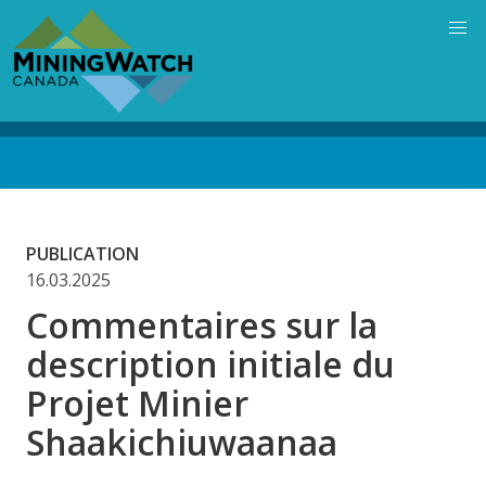
Skip
to
main
content
Back
to
top
PUBLICATION
16.03.2025
Commentaires sur la
description initiale du
Projet Minier
Shaakichiuwaanaa