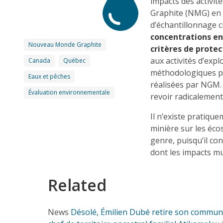
impacts des activi
Graphite (NMG) en 
d’échantillonnage c
concentrations en
Nouveau Monde Graphite
critères de prote
aux activités d’exp
Canada
Québec
méthodologiques p
Eaux et pêches
réalisées par NGM
Évaluation environnementale
revoir radicalement
Il n’existe pratiqu
minière sur les éc
genre, puisqu’il con
dont les impacts m
Related
News
Désolé, Émilien Dubé retire son communi