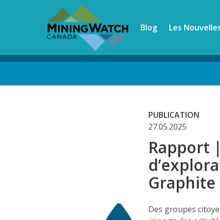
Skip
to
Blog
Les Nouvelle
main
content
Back
to
top
PUBLICATION
27.05.2025
Rapport 
d’explor
Graphite 
Des groupes citoye