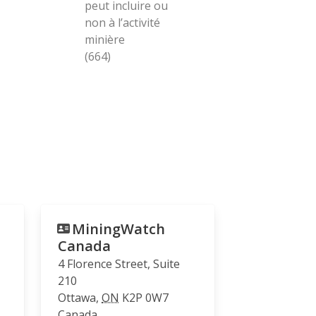
peut incluire ou
non à l’activité
minière
(664)
MiningWatch
Canada
4 Florence Street, Suite
210
Ottawa
,
ON
K2P 0W7
Canada