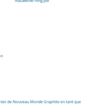
matawinie-nmg.pdf
on
minier de Nouveau Monde Graphite en tant que