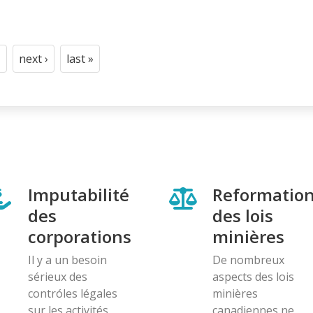
next ›
last »
t
age
Next
Last
page
page
Imputabilité
Reformatio
des
des lois
corporations
minières
Il y a un besoin
De nombreux
sérieux des
aspects des lois
contróles légales
minières
sur les activités
canadiennes ne