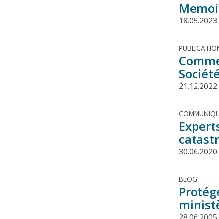
Memoir
18.05.2023
PUBLICATIO
Comment
Société
21.12.2022
COMMUNIQU
Expert
catast
30.06.2020
BLOG
Protége
minist
28.06.2005