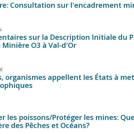
e: Consultation sur l'encadrement mi
N
aires sur la Description Initiale du P
 Minière O3 à Val-d'Or
É
s, organismes appellent les États à me
rophiques
r les poissons/Protéger les mines: Quel
ère des Pêches et Océans?