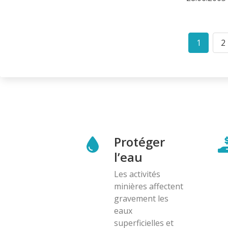
Pagination
1
2
Curren
P
page
Protéger
l’eau
Les activités
minières affectent
gravement les
eaux
superficielles et