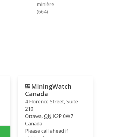
minière
(664)
MiningWatch
Canada
4 Florence Street, Suite
210
Ottawa
,
ON
K2P 0W7
Canada
Please call ahead if