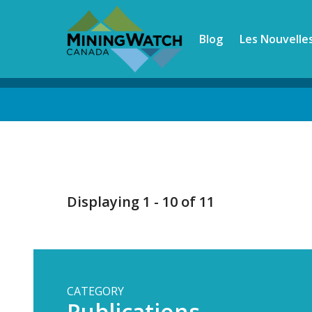
Skip
to
Blog
Les Nouvelle
main
content
Back
to
top
Displaying 1 - 10 of 11
CATEGORY
Publications