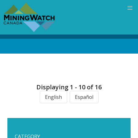
Skip
to
main
content
Back
to
top
Displaying 1 - 10 of 16
English
Español
CATEGORY