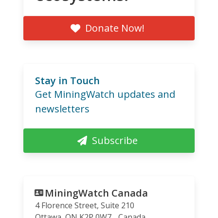
Donate Now!
Stay in Touch
Get MiningWatch updates and
newsletters
Subscribe
MiningWatch Canada
4 Florence Street, Suite 210
Ottawa
,
ON
K2P 0W7
Canada