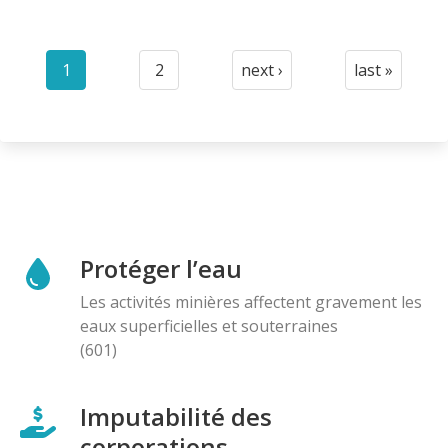
Pagination
1
2
next ›
last »
Current
Page
Next
Last
page
page
page
Protéger l’eau
Les activités minières affectent gravement les
eaux superficielles et souterraines
(601)
Imputabilité des
corporations