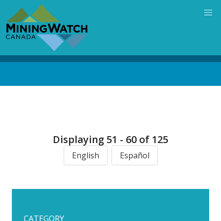
Skip
to
main
content
Back
to
top
Displaying 51 - 60 of 125
English
Español
CATEGORY