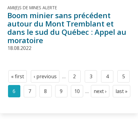
AMI(E)S DE MINES ALERTE
Boom minier sans précédent
autour du Mont Tremblant et
dans le sud du Québec : Appel au
moratoire
18.08.2022
Pagination
« first
‹ previous
…
2
3
4
5
First
Previous
Page
Page
Page
Page
page
page
6
7
8
9
10
…
next ›
last »
Current
Page
Page
Page
Page
Next
Last
page
page
page