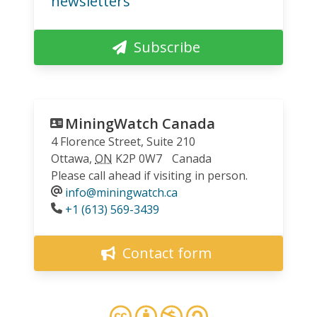
newsletters
Subscribe
MiningWatch Canada
4 Florence Street, Suite 210
Ottawa
,
ON
K2P 0W7
Canada
Please call ahead if visiting in person.
info@miningwatch.ca
Phone
+1 (613) 569-3439
Contact form