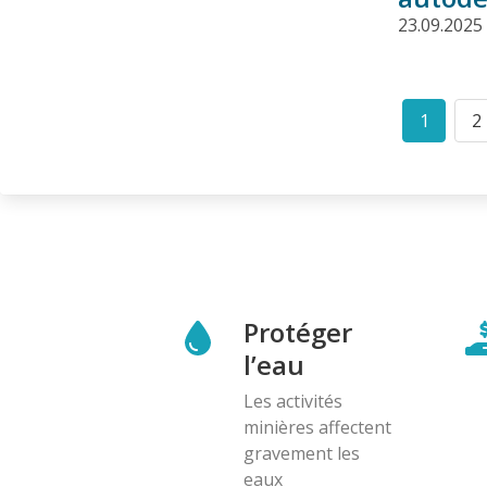
23.09.2025
Pagination
1
2
Curren
P
page
Protéger
l’eau
Les activités
minières affectent
gravement les
eaux