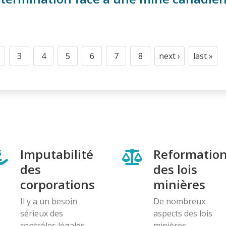
3
4
5
6
7
8
next ›
last »
t
age
Page
Page
Page
Page
Page
Page
Next
Last
page
page
Imputabilité
Reformatio
des
des lois
corporations
minières
Il y a un besoin
De nombreux
sérieux des
aspects des lois
contróles légales
minières