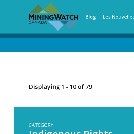
Skip
to
Blog
Les Nouvelle
main
content
Back
to
top
Displaying 1 - 10 of 79
CATEGORY
Indigenous Rights