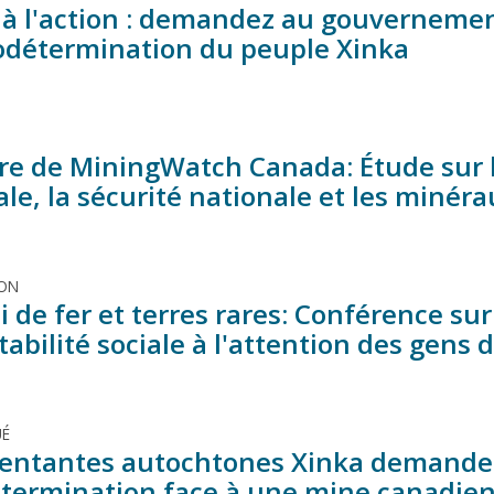
 à l'action : demandez au gouvernemen
todétermination du peuple Xinka
e de MiningWatch Canada: Étude sur le
le, la sécurité nationale et les minéra
ION
 de fer et terres rares: Conférence su
tabilité sociale à l'attention des gens 
É
entantes autochtones Xinka demanden
termination face à une mine canadie