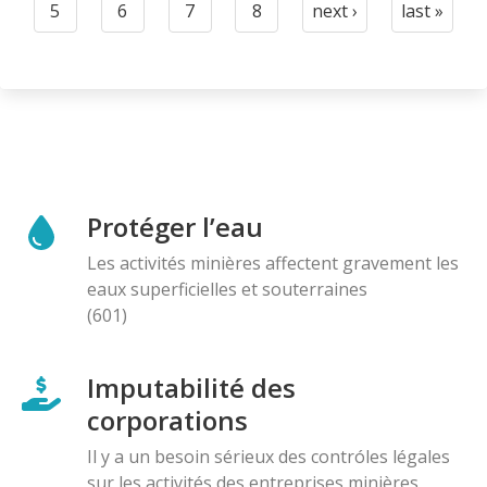
5
6
7
8
next ›
last »
Page
Page
Page
Page
Next
Last
page
page
Protéger l’eau
Les activités minières affectent gravement les
eaux superficielles et souterraines
(601)
Imputabilité des
corporations
Il y a un besoin sérieux des contróles légales
sur les activités des entreprises minières