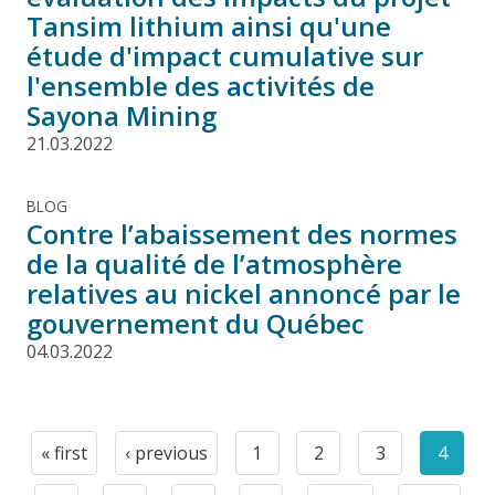
Tansim lithium ainsi qu'une
étude d'impact cumulative sur
l'ensemble des activités de
Sayona Mining
21.03.2022
BLOG
Contre l’abaissement des normes
de la qualité de l’atmosphère
relatives au nickel annoncé par le
gouvernement du Québec
04.03.2022
Pagination
« first
‹ previous
1
2
3
4
First
Previous
Page
Page
Page
Curre
page
page
page