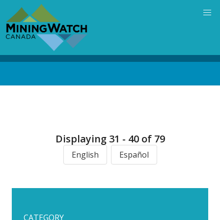
Skip
to
main
content
Back
to
top
Displaying 31 - 40 of 79
English
Español
CATEGORY