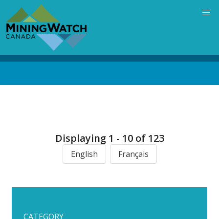
Skip
to
main
content
Back
to
top
Displaying 1 - 10 of 123
English
Français
CATEGORY