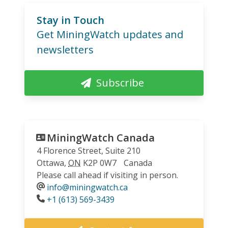
Stay in Touch
Get MiningWatch updates and
newsletters
Subscribe
MiningWatch Canada
4 Florence Street, Suite 210
Ottawa
,
ON
K2P 0W7
Canada
Please call ahead if visiting in person.
info@miningwatch.ca
Phone
+1 (613) 569-3439