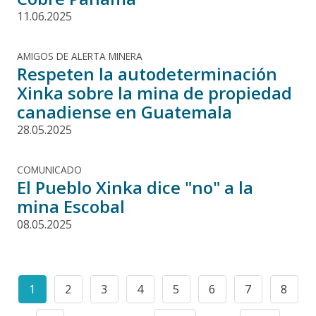
11.06.2025
AMIGOS DE ALERTA MINERA
Respeten la autodeterminación
Xinka sobre la mina de propiedad
canadiense en Guatemala
28.05.2025
COMUNICADO
El Pueblo Xinka dice "no" a la
mina Escobal
08.05.2025
Paginación
1
2
3
4
5
6
7
8
Current
Page
Page
Page
Page
Page
Page
Page
page