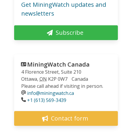
Get MiningWatch updates and
newsletters
Subscribe
MiningWatch Canada
4 Florence Street, Suite 210
Ottawa
,
ON
K2P 0W7
Canada
Please call ahead if visiting in person.
info@miningwatch.ca
Phone
+1 (613) 569-3439
Contact form