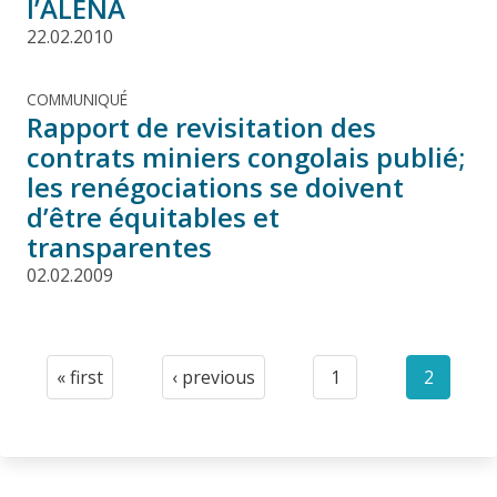
l’ALÉNA
22.02.2010
COMMUNIQUÉ
Rapport de revisitation des
contrats miniers congolais publié;
les renégociations se doivent
d’être équitables et
transparentes
02.02.2009
Pagination
« first
‹ previous
1
2
First
Previous
Page
Current
page
page
page