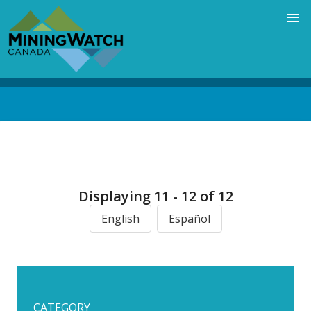
Skip
to
main
content
Back
to
top
Displaying 11 - 12 of 12
English
Español
CATEGORY