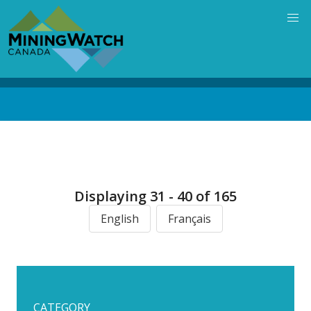
Skip
to
main
content
Back
to
top
Displaying 31 - 40 of 165
English
Français
CATEGORY