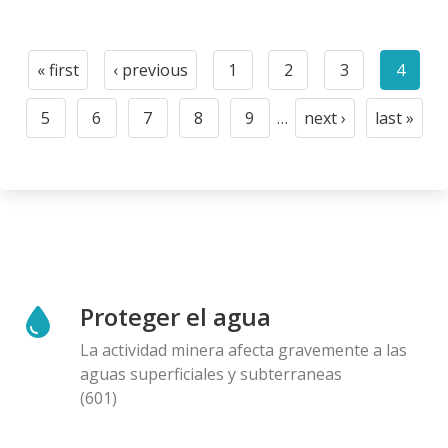
Paginación
« first
‹ previous
1
2
3
4
First
Previous
Page
Page
Page
Curre
page
page
page
5
6
7
8
9
…
next ›
last »
Page
Page
Page
Page
Page
Next
Last
page
page
Proteger el agua
La actividad minera afecta gravemente a las
aguas superficiales y subterraneas
(601)