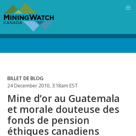
Skip
to
main
content
Back
to
top
BILLET DE BLOG
24 December 2010, 3:18am EST
Mine d’or au Guatemala
et morale douteuse des
fonds de pension
éthiques canadiens