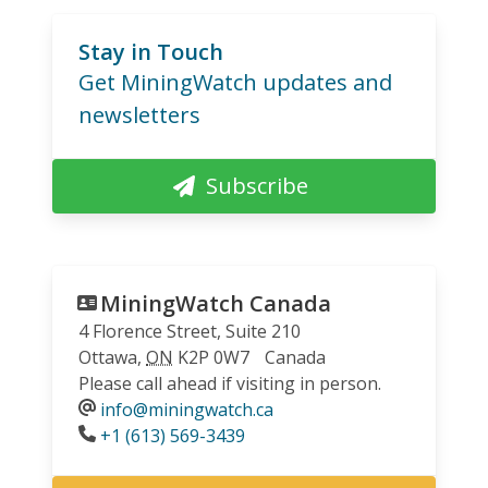
Stay in Touch
Get MiningWatch updates and
newsletters
Subscribe
MiningWatch Canada
4 Florence Street, Suite 210
Ottawa
,
ON
K2P 0W7
Canada
Please call ahead if visiting in person.
info@miningwatch.ca
Phone
+1 (613) 569-3439