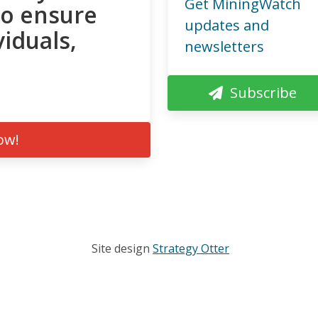
Get MiningWatch
to ensure
updates and
viduals,
newsletters
Subscribe
ow!
Site design
Strategy Otter