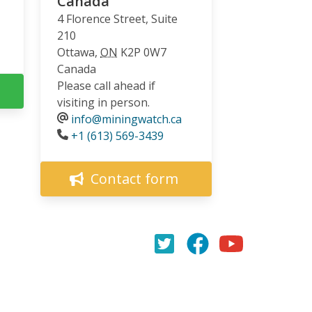
Canada
4 Florence Street, Suite
210
Ottawa
,
ON
K2P 0W7
Canada
Please call ahead if
visiting in person.
info@miningwatch.ca
Phone
+1 (613) 569-3439
Contact form