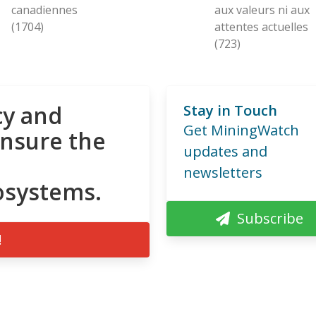
canadiennes
aux valeurs ni aux
(1704)
attentes actuelles
(723)
cy and
Stay in Touch
Get MiningWatch
ensure the
updates and
newsletters
osystems.
Subscribe
!