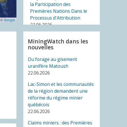
la Participation des
Premières Nations Dans le
Processus d'Attribution
 ©
Google
22.06.2026
MiningWatch dans les
COMMUNIQUÉ
nouvelles
La Cour autorise une large
participation d'organisations
Du forage au gisement
dans le recours du CQDE
uranifère Matoush
contre la Loi sur les projets d’
22.06.2026
« intérêt national » (C-5)
19.06.2026
Lac-Simon et les communautés
de la région demandent une
COMMUNIQUÉ
réforme du régime minier
Des groupes de la société
québécois
civile et des députés
22.06.2026
dénoncent l’élimination du
Claims miniers : des Premières
Bureau de l’Ombudsman