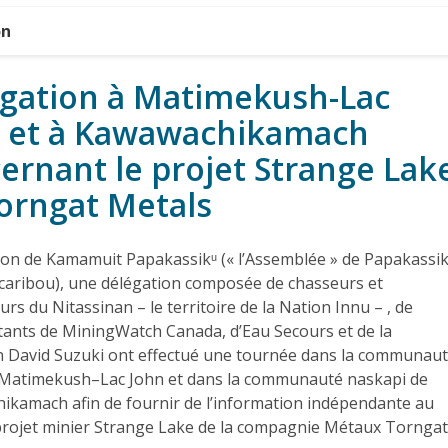
on
gation à Matimekush-Lac
 et à Kawawachikamach
ernant le projet Strange Lak
orngat Metals
ation de Kamamuit Papakassikᵘ (« l’Assemblée » de Papakassik
 caribou), une délégation composée de chasseurs et
eurs du Nitassinan – le territoire de la Nation Innu – , de
ants de MiningWatch Canada, d’Eau Secours et de la
n David Suzuki ont effectué une tournée dans la communau
 Matimekush–Lac John et dans la communauté naskapi de
kamach afin de fournir de l’information indépendante au
projet minier Strange Lake de la compagnie Métaux Torngat