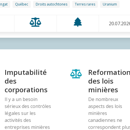
rngat
Québec
Droits autochtones
Terres rares
Uranium
20.07.202
Imputabilité
Reformatio
des
des lois
corporations
minières
Il y a un besoin
De nombreux
sérieux des contróles
aspects des lois
légales sur les
minières
activités des
canadiennes ne
entreprises minières
correspondent plu