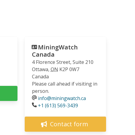
contre l'exploitation minière
unilatérale des grands fonds
marins
28.04.2026
COMMUNIQUÉ
MiningWatch
La contestation prend de
Canada
l’ampleur : onze
4 Florence Street, Suite 210
organisations demandent
Ottawa
,
ON
K2P 0W7
d’être entendues dans la
Canada
poursuite du CQDE contre la
Please call ahead if visiting in
Loi C-5
person.
27.04.2026
info@miningwatch.ca
Phone
+1 (613) 569-3439
AMI(E)S DE MINES ALERTE
Communiqué de Presse:
Contact form
Collectif Nous Mine Pas
20.04.2026