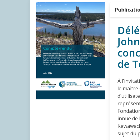
Publicati
Délé
John
conc
de T
À l’invit
le maître
d’utilisat
représent
Fondatio
innue de
Kawawachi
sujet du 