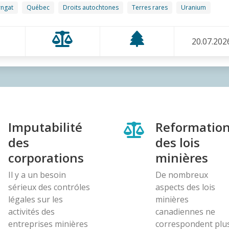
rngat
Québec
Droits autochtones
Terres rares
Uranium
20.07.202
Imputabilité
Reformatio
des
des lois
corporations
minières
Il y a un besoin
De nombreux
sérieux des contróles
aspects des lois
légales sur les
minières
activités des
canadiennes ne
entreprises minières
correspondent plu