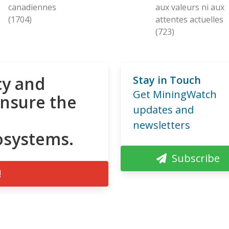
canadiennes
aux valeurs ni aux
(1704)
attentes actuelles
(723)
cy and
Stay in Touch
Get MiningWatch
ensure the
updates and
newsletters
osystems.
Subscribe
!