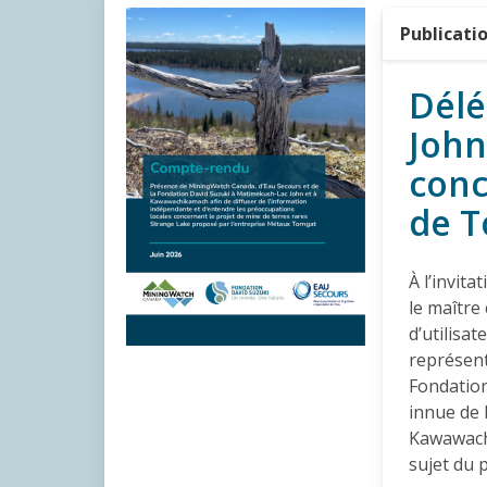
Publicati
Délé
John
conc
de T
À l’invit
le maître
d’utilisat
représent
Fondatio
innue de
Kawawachi
sujet du 