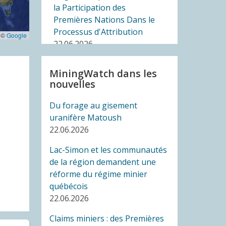
la Participation des
Premières Nations Dans le
Processus d'Attribution
 ©
Google
22.06.2026
MiningWatch dans les
COMMUNIQUÉ
nouvelles
La Cour autorise une large
participation d'organisations
Du forage au gisement
dans le recours du CQDE
uranifère Matoush
contre la Loi sur les projets d’
22.06.2026
« intérêt national » (C-5)
19.06.2026
Lac-Simon et les communautés
de la région demandent une
COMMUNIQUÉ
réforme du régime minier
Des groupes de la société
québécois
civile et des députés
22.06.2026
dénoncent l’élimination du
Claims miniers : des Premières
Bureau de l’Ombudsman