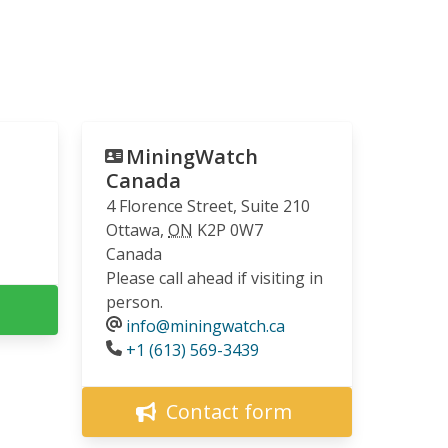
contre l'exploitation minière
unilatérale des grands fonds
marins
28.04.2026
COMMUNIQUÉ
MiningWatch
La contestation prend de
Canada
l’ampleur : onze
4 Florence Street, Suite 210
organisations demandent
Ottawa
,
ON
K2P 0W7
d’être entendues dans la
Canada
poursuite du CQDE contre la
Please call ahead if visiting in
Loi C-5
person.
27.04.2026
info@miningwatch.ca
Phone
+1 (613) 569-3439
AMI(E)S DE MINES ALERTE
Communiqué de Presse:
Contact form
Collectif Nous Mine Pas
20.04.2026