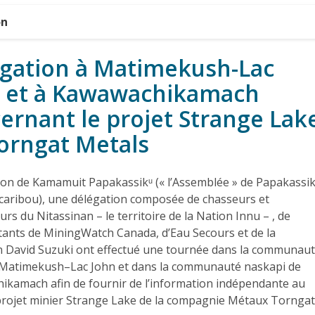
on
gation à Matimekush-Lac
 et à Kawawachikamach
ernant le projet Strange Lak
orngat Metals
ation de Kamamuit Papakassikᵘ (« l’Assemblée » de Papakassik
 caribou), une délégation composée de chasseurs et
eurs du Nitassinan – le territoire de la Nation Innu – , de
ants de MiningWatch Canada, d’Eau Secours et de la
n David Suzuki ont effectué une tournée dans la communau
 Matimekush–Lac John et dans la communauté naskapi de
kamach afin de fournir de l’information indépendante au
projet minier Strange Lake de la compagnie Métaux Torngat