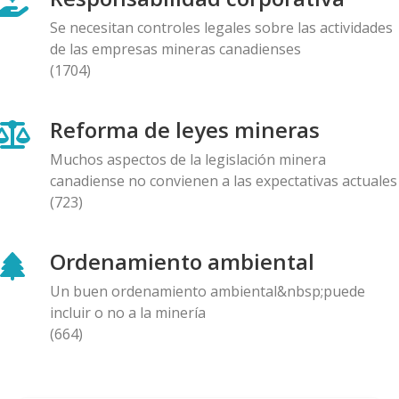
27.11.2025
Se necesitan controles legales sobre las actividades
de las empresas mineras canadienses
AMIGOS DE ALERTA MINERA
(1704)
La Federación de Organizaciones Indígenas y
Campesinas del Azuay (FOA) denuncia criminalización
Reforma de leyes mineras
de defensores del agua tras evidenciar
contaminación minera en Kimsakocha
Muchos aspectos de la legislación minera
25.11.2025
canadiense no convienen a las expectativas actuales
(723)
COMUNICADO
La sociedad civil y el mundo académico piden a la
Ordenamiento ambiental
empresa canadiense DPM Metals Inc. que cierre
definitivamente su proyecto Loma Larga en Ecuador
Un buen ordenamiento ambiental&nbsp;puede
20.11.2025
incluir o no a la minería
(664)
COMUNICADO
Grupo de ciudadanos de Vancouver entrega una
petición con más de 6,000 firmas a la sede de Pan