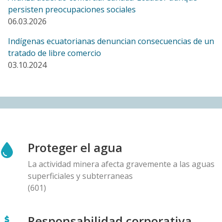
persisten preocupaciones sociales
06.03.2026
BLOG ENTRY
Un año después de denunciar amenazas, el Comité
Indígenas ecuatorianas denuncian consecuencias de un
de Santurbán cuestiona a la empresa Aris Mining y al
tratado de libre comercio
gobierno canadiense
03.10.2024
10.12.2025
BLOG ENTRY
Carta al Presidente de Panama, Ministro de
Ambiente, Ministro de Comercio y Director General
de First Quantum: Preocupaciones con la auditoría de
la mina Cobre Panamá
Proteger el agua
10.12.2025
La actividad minera afecta gravemente a las aguas
superficiales y subterraneas
BLOG ENTRY
(601)
Aumenta presión corporativa sobre políticos y
científicos chilenos que se oponen a mina de cobre
Responsabilidad corporativa
canadiense