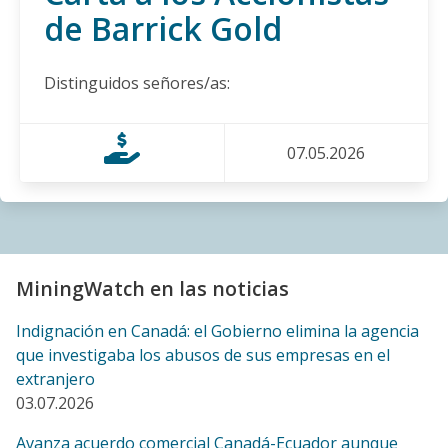
de Barrick Gold
defensoras y defensores de la naturaleza respecto al
proyecto minero Curipamba–El Domo, Las Naves,
Ecuador
Distinguidos señores/as:
27.02.2026
BLOG ENTRY
07.05.2026
A Diez Años del Peor Derrame en la Historia de
Argentina, Comunidades Esperan Justicia y Expresan
Preocupación por Mortandad de Peces Cerca a la
Mina Veladero de Barrick
17.02.2026
MiningWatch en las noticias
BLOG ENTRY
Indignación en Canadá: el Gobierno elimina la agencia
Comunidades indígenas y campesinas de Kimsakocha
que investigaba los abusos de sus empresas en el
le dicen a la embajada canadiense: NO al Tratado de
extranjero
Libre Comercio entre Canadá y Ecuador, y NO a la
03.07.2026
minería canadiense
05.02.2026
Avanza acuerdo comercial Canadá-Ecuador aunque