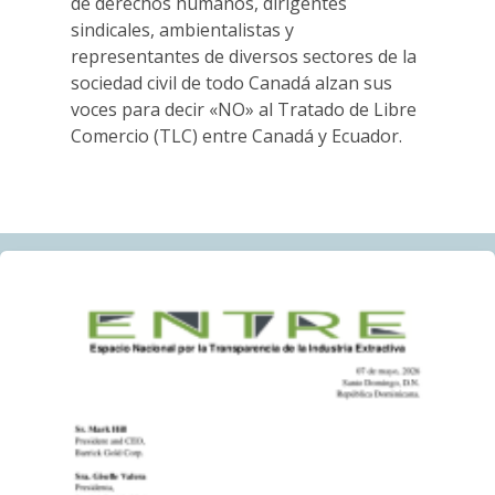
estamos!
de derechos humanos, dirigentes
14.06.2026
sindicales, ambientalistas y
representantes de diversos sectores de la
sociedad civil de todo Canadá alzan sus
BLOG ENTRY
voces para decir «NO» al Tratado de Libre
Con motivo del Día Mundial del Medio Ambiente,
Comercio (TLC) entre Canadá y Ecuador.
comunidades de República Dominicana exigen
responsabilidad ambiental
05.06.2026
AMIGOS DE ALERTA MINERA
Penco convoca a movilizarse contra proyecto de
tierras raras antes de votación clave: “No seremos
una zona de sacrificio”
04.06.2026
BLOG ENTRY
La Asamblea General Anual virtual de Barrick limita la
participación efectiva de las comunidades afectadas